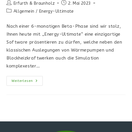
Beitrags-
Beitrag
Erfurth & Braunholz
2. Mai 2023
Autor:
veröffentlicht:
Beitrags-
Allgemein
/
Energy-Ultimate
Kategorie:
Nach einer 6-monatigen Beta-Phase sind wir stolz,
Ihnen heute mit „Energy-Ultimate“ eine einzigartige
Software präsentieren zu dürfen, welche neben den
klassischen Auslegungen von Wärmepumpen und
Blockheizkraftwerken auch die Simulation
komplexester…
Public
Weiterlesen
Release
„Energy-
Ultimate“