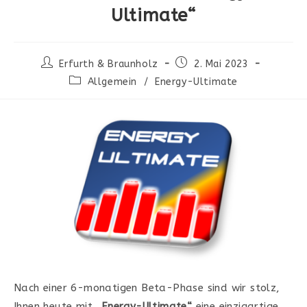
Ultimate“
Beitrags-
Beitrag
Erfurth & Braunholz
2. Mai 2023
Autor:
veröffentlicht:
Beitrags-
Allgemein
/
Energy-Ultimate
Kategorie:
Nach einer 6-monatigen Beta-Phase sind wir stolz,
Ihnen heute mit
„Energy-Ultimate“
eine einzigartige