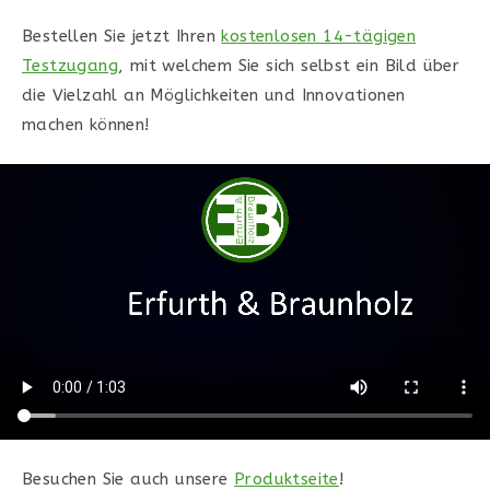
Bestellen Sie jetzt Ihren
kostenlosen 14-tägigen
Testzugang
, mit welchem Sie sich selbst ein Bild über
die Vielzahl an Möglichkeiten und Innovationen
machen können!
Besuchen Sie auch unsere
Produktseite
!