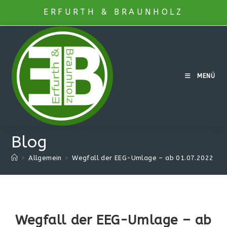
Zum
ERFURTH & BRAUNHOLZ
Inhalt
springen
MENÜ
Blog
>
Allgemein
>
Wegfall der EEG-Umlage – ab 01.07.2022
Wegfall der EEG-Umlage – ab